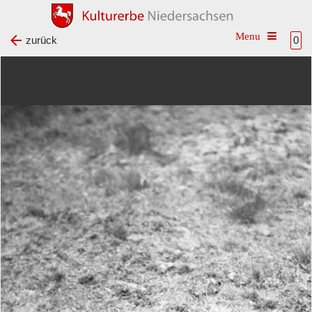
Toggle na
zurück
0