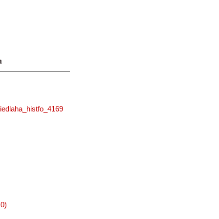
n
iedlaha_histfo_4169
0)