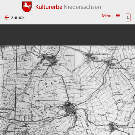
Toggle na
zurück
0