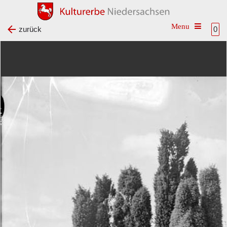
Toggle na
zurück
0