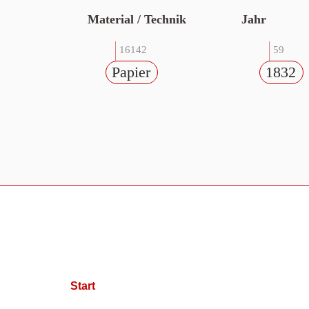
Material / Technik
Jahr
16142
59
Papier
1832
Start