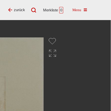
Toggle navigatio
zurück
Merkliste
0