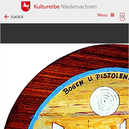
Toggle na
zurück
0