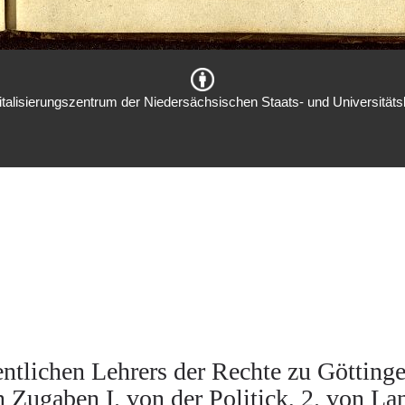
italisierungszentrum der Niedersächsischen Staats- und Universitätsb
ntlichen Lehrers der Rechte zu Göttinge
n Zugaben I. von der Politick, 2. von La