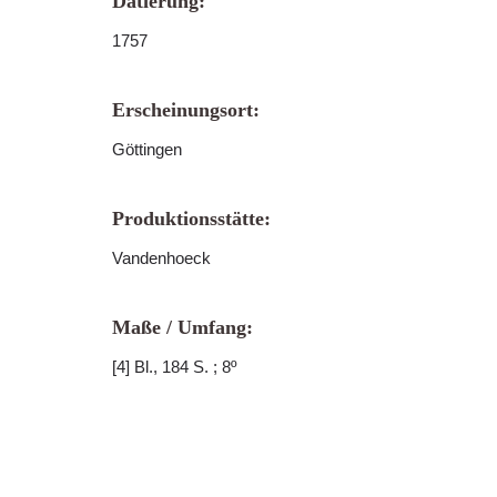
Datierung:
1757
Erscheinungsort:
Göttingen
Produktionsstätte:
Vandenhoeck
Maße / Umfang:
[4] Bl., 184 S. ; 8º