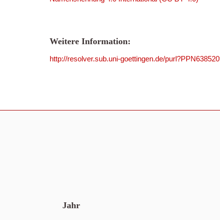
Weitere Information:
http://resolver.sub.uni-goettingen.de/purl?PPN63852
Jahr