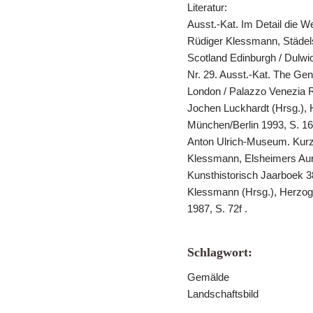
Literatur:
Ausst.-Kat. Im Detail die 
Rüdiger Klessmann, Städelsc
Scotland Edinburgh / Dulwic
Nr. 29. Ausst.-Kat. The Ge
London / Palazzo Venezia R
Jochen Luckhardt (Hrsg.),
München/Berlin 1993, S. 16
Anton Ulrich-Museum. Kurz
Klessmann, Elsheimers Auro
Kunsthistorisch Jaarboek 3
Klessmann (Hrsg.), Herzo
1987, S. 72f .
Schlagwort:
Gemälde
Landschaftsbild