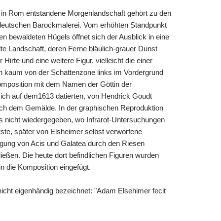
in Rom entstandene Morgenlandschaft gehört zu den
eutschen Barockmalerei. Vom erhöhten Standpunkt
en bewaldeten Hügels öffnet sich der Ausblick in eine
llte Landschaft, deren Ferne bläulich-grauer Dunst
 Hirte und eine weitere Figur, vielleicht die einer
h kaum von der Schattenzone links im Vordergrund
omposition mit dem Namen der Göttin der
 sich auf dem1613 datierten, von Hendrick Goudt
ch dem Gemälde. In der graphischen Reproduktion
ldes nicht wiedergegeben, wo Infrarot-Untersuchungen
ste, später von Elsheimer selbst verworfene
lgung von Acis und Galatea durch den Riesen
ießen. Die heute dort befindlichen Figuren wurden
n die Komposition eingefügt.
 nicht eigenhändig bezeichnet: "Adam Elsehimer fecit