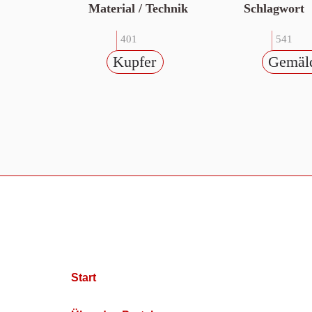
Material / Technik
Schlagwort
401
541
Kupfer
Gemäl
Start