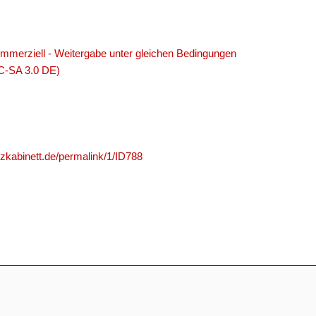
merziell - Weitergabe unter gleichen Bedingungen
C-SA 3.0 DE)
nzkabinett.de/permalink/1/ID788