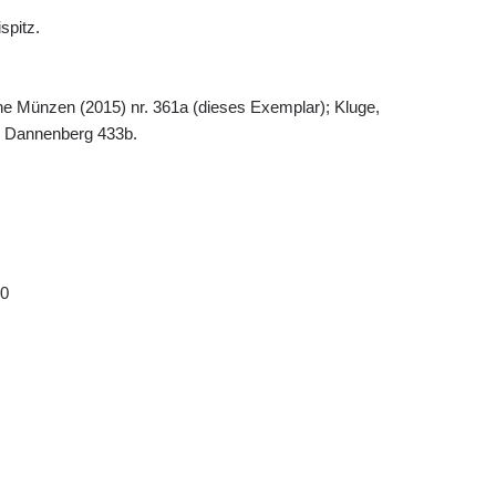
spitz.
che Münzen (2015) nr. 361a (dieses Exemplar); Kluge,
; Dannenberg 433b.
 0