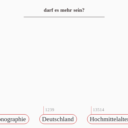
darf es mehr sein?
1239
13514
onographie
Deutschland
Hochmittelalter