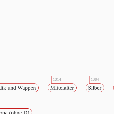
1314
1384
dik und Wappen
Mittelalter
Silber
opa (ohne D)