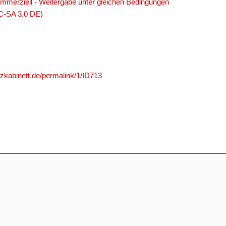
merziell - Weitergabe unter gleichen Bedingungen
C-SA 3.0 DE)
nzkabinett.de/permalink/1/ID713