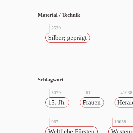
Material / Technik
2539
Silber; geprägt
Schlagwort
5079
61
41038
15. Jh.
Frauen
Heral
967
19058
Weltliche Fürsten
Westeur