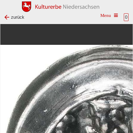
Toggle na
zurück
0