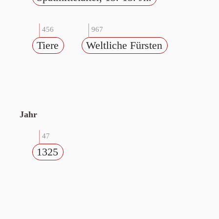
456
967
Tiere
Weltliche Fürsten
Jahr
47
1325