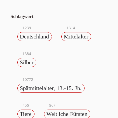
Schlagwort
1239
1314
Deutschland
Mittelalter
1384
Silber
10772
Spätmittelalter, 13.-15. Jh.
456
967
Tiere
Weltliche Fürsten