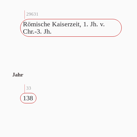
29631
Römische Kaiserzeit, 1. Jh. v.
Chr.-3. Jh.
Jahr
33
138