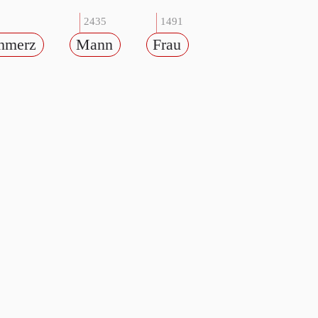
2435
1491
hmerz
Mann
Frau