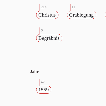
214
11
Christus
Grablegung
6
Begräbnis
Jahr
42
1559