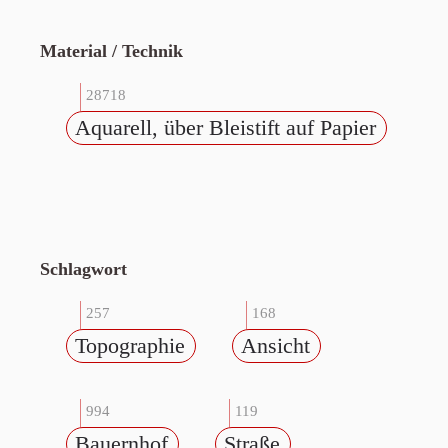
Material / Technik
28718
Aquarell, über Bleistift auf Papier
Schlagwort
257
168
Topographie
Ansicht
994
119
Bauernhof
Straße