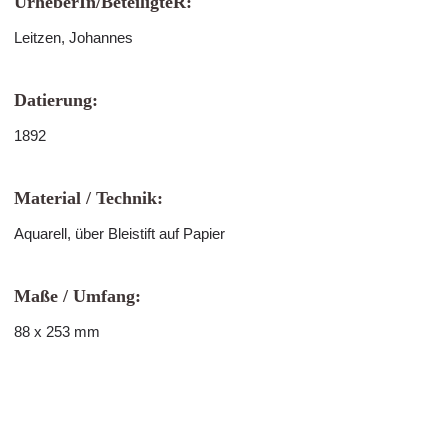
UrheberIn/BeteiligteR:
Leitzen, Johannes
Datierung:
1892
Material / Technik:
Aquarell, über Bleistift auf Papier
Maße / Umfang:
88 x 253 mm