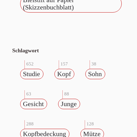
(Skizzenbuchblatt)
Schlagwort
652
157
38
Studie
Kopf
Sohn
63
88
Gesicht
Junge
288
128
Kopfbedeckung
Mütze