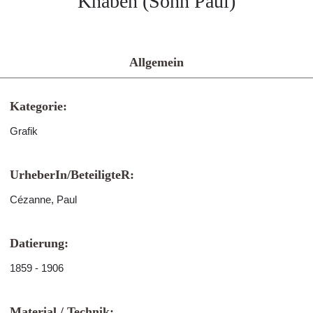
Knaben (Sohn Paul)
Allgemein
Kategorie:
Grafik
UrheberIn/BeteiligteR:
Cézanne, Paul
Datierung:
1859 - 1906
Material / Technik: