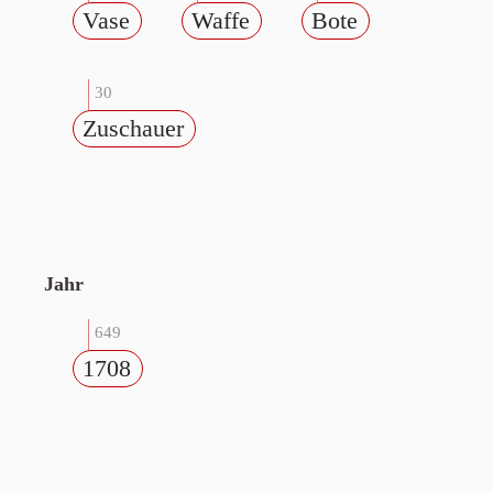
Vase
Waffe
Bote
30
Zuschauer
Jahr
649
1708