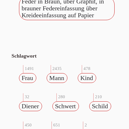
Feder in Braun, über Graphit, in
brauner Federeinfassung über
Kreideeinfassung auf Papier
Schlagwort
1491
2435
478
Frau
Mann
Kind
32
280
210
Diener
Schwert
Schild
450
651
2