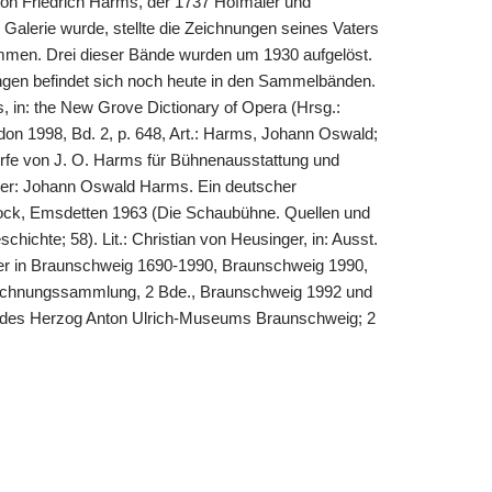
n Friedrich Harms, der 1737 Hofmaler und
Galerie wurde, stellte die Zeichnungen seines Vaters
men. Drei dieser Bände wurden um 1930 aufgelöst.
ungen befindet sich noch heute in den Sammelbänden.
, in: the New Grove Dictionary of Opera (Hrsg.:
don 1998, Bd. 2, p. 648, Art.: Harms, Johann Oswald;
rfe von J. O. Harms für Bühnenausstattung und
hter: Johann Oswald Harms. Ein deutscher
ock, Emsdetten 1963 (Die Schaubühne. Quellen und
hichte; 58). Lit.: Christian von Heusinger, in: Ausst.
ter in Braunschweig 1690-1990, Braunschweig 1990,
zeichnungssammlung, 2 Bde., Braunschweig 1992 und
des Herzog Anton Ulrich-Museums Braunschweig; 2