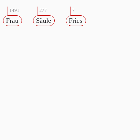
1491
277
7
Frau
Säule
Fries