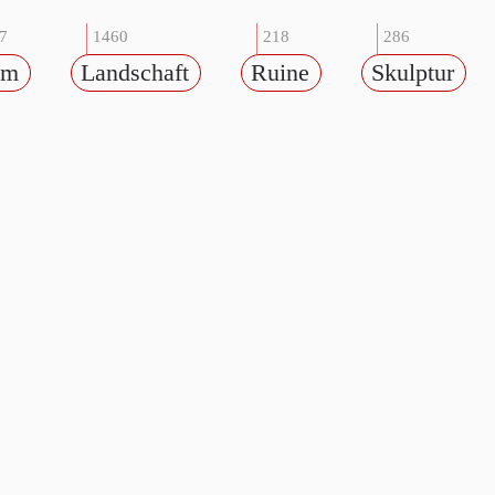
7
1460
218
286
um
Landschaft
Ruine
Skulptur