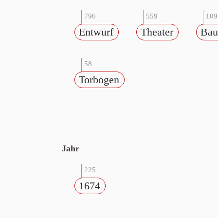
796
559
109
Entwurf
Theater
Ba
58
Torbogen
Jahr
225
1674