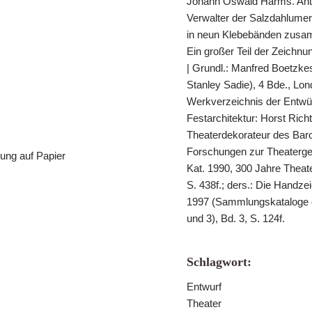
Johann Oswald Harms. Anto
Verwalter der Salzdahlumer 
in neun Klebebänden zusam
Ein großer Teil der Zeichn
| Grundl.: Manfred Boetzkes
Stanley Sadie), 4 Bde., Lon
Werkverzeichnis der Entwü
Festarchitektur: Horst Ric
Theaterdekorateur des Bar
Forschungen zur Theatergesc
sung auf Papier
Kat. 1990, 300 Jahre Thea
S. 438f.; ders.: Die Hand
1997 (Sammlungskataloge 
und 3), Bd. 3, S. 124f.
Schlagwort:
Entwurf
Theater