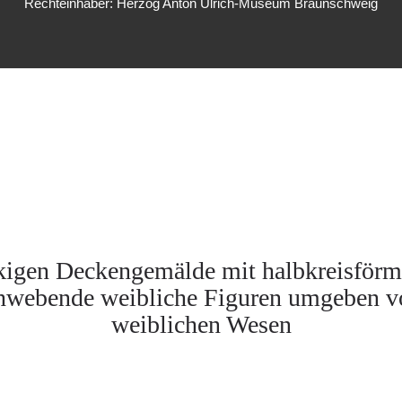
Rechteinhaber: Herzog Anton Ulrich-Museum Braunschweig
kigen Deckengemälde mit halbkreisförm
chwebende weibliche Figuren umgeben vo
weiblichen Wesen