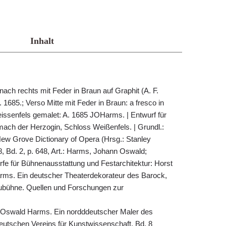
Inhalt
nach rechts mit Feder in Braun auf Graphit (A. F.
1685.; Verso Mitte mit Feder in Braun: a fresco in
issenfels gemalet: A. 1685 JOHarms. | Entwurf für
ch der Herzogin, Schloss Weißenfels. | Grundl.:
New Grove Dictionary of Opera (Hrsg.: Stanley
, Bd. 2, p. 648, Art.: Harms, Johann Oswald;
fe für Bühnenausstattung und Festarchitektur: Horst
rms. Ein deutscher Theaterdekorateur des Barock,
ubühne. Quellen und Forschungen zur
nn Oswald Harms. Ein nordddeutscher Maler des
 deutschen Vereins für Kunstwissenschaft, Bd. 8