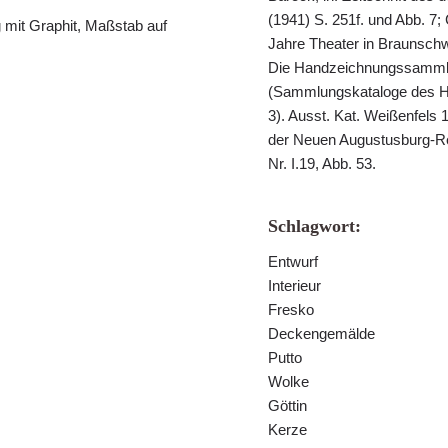
(1941) S. 251f. und Abb. 7; 
g mit Graphit, Maßstab auf
Jahre Theater in Braunschw
Die Handzeichnungssammlu
(Sammlungskataloge des H
3). Ausst. Kat. Weißenfels 
der Neuen Augustusburg-Re
Nr. I.19, Abb. 53.
Schlagwort:
Entwurf
Interieur
Fresko
Deckengemälde
Putto
Wolke
Göttin
Kerze