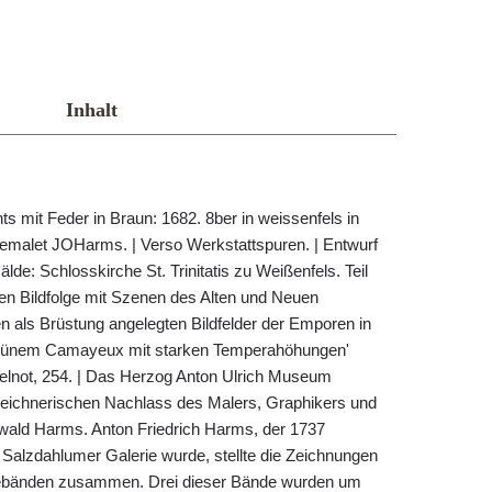
Inhalt
ts mit Feder in Braun: 1682. 8ber in weissenfels in
gemalet JOHarms. | Verso Werkstattspuren. | Entwurf
e: Schlosskirche St. Trinitatis zu Weißenfels. Teil
ten Bildfolge mit Szenen des Alten und Neuen
en als Brüstung angelegten Bildfelder der Emporen in
n grünem Camayeux mit starken Temperahöhungen'
ntelnot, 254. | Das Herzog Anton Ulrich Museum
zeichnerischen Nachlass des Malers, Graphikers und
ald Harms. Anton Friedrich Harms, der 1737
 Salzdahlumer Galerie wurde, stellte die Zeichnungen
bebänden zusammen. Drei dieser Bände wurden um