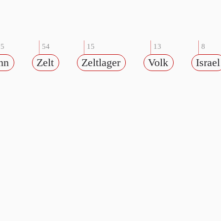
35
54
15
13
8
nn
Zelt
Zeltlager
Volk
Israel