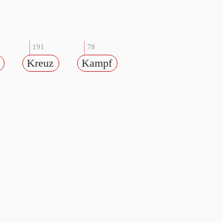
191
78
Kreuz
Kampf