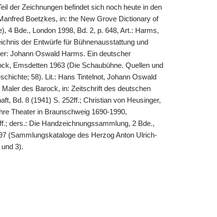
Teil der Zeichnungen befindet sich noch heute in den
anfred Boetzkes, in: the New Grove Dictionary of
), 4 Bde., London 1998, Bd. 2, p. 648, Art.: Harms,
chnis der Entwürfe für Bühnenausstattung und
hter: Johann Oswald Harms. Ein deutscher
ock, Emsdetten 1963 (Die Schaubühne. Quellen und
chichte; 58). Lit.: Hans Tintelnot, Johann Oswald
Maler des Barock, in: Zeitschrift des deutschen
ft, Bd. 8 (1941) S. 252ff.; Christian von Heusinger,
Jahre Theater in Braunschweig 1690-1990,
ff.; ders.: Die Handzeichnungssammlung, 2 Bde.,
7 (Sammlungskataloge des Herzog Anton Ulrich-
und 3).