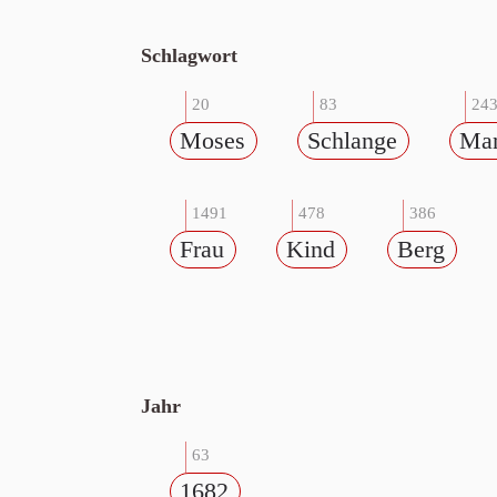
Schlagwort
20
83
24
Moses
Schlange
Ma
1491
478
386
Frau
Kind
Berg
Jahr
63
1682