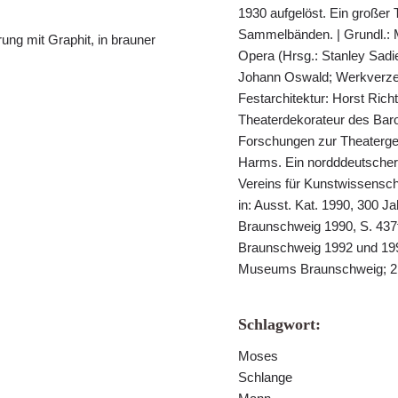
1930 aufgelöst. Ein großer 
Sammelbänden. | Grundl.: M
rung mit Graphit, in brauner
Opera (Hrsg.: Stanley Sadie
Johann Oswald; Werkverzei
Festarchitektur: Horst Ric
Theaterdekorateur des Bar
Forschungen zur Theaterges
Harms. Ein nordddeutscher 
Vereins für Kunstwissenscha
in: Ausst. Kat. 1990, 300 
Braunschweig 1990, S. 437
Braunschweig 1992 und 199
Museums Braunschweig; 2 
Schlagwort:
Moses
Schlange