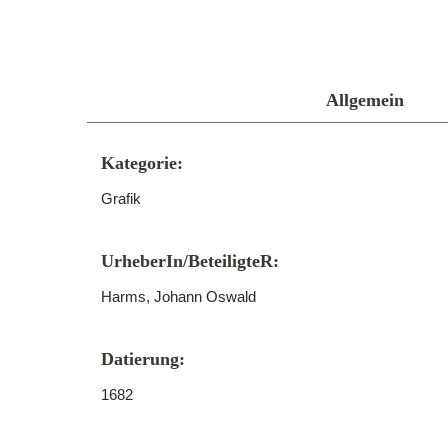
Allgemein
Kategorie:
Grafik
UrheberIn/BeteiligteR:
Harms, Johann Oswald
Datierung:
1682