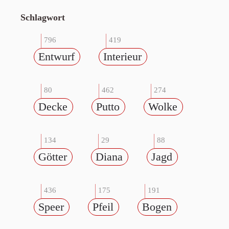
Schlagwort
796
419
Entwurf
Interieur
80
462
274
Decke
Putto
Wolke
134
29
88
Götter
Diana
Jagd
436
175
191
Speer
Pfeil
Bogen