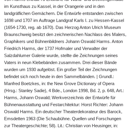
im Kunsthaus zu Kassel, in der Orangerie und in den
landgräflichen Gemächern. Die Entwürfe entstanden zwischen
1698 und 1707 im Auftrage Landgraf Karls I. zu Hessen-Kassel
(1654-1730, reg. ab 1670). Das Herzog Anton Ulrich Museum
Braunschweig besitzt den zeichnerischen Nachlass des Malers,
Graphikers und Bühnenbildners Johann Oswald Harms. Anton
Friedrich Harms, der 1737 Hofmaler und Verwalter der
Salzdahlumer Galerie wurde, stellte die Zeichnungen seines
Vaters in neun Klebebänden zusammen. Drei dieser Bände
wurden um 1930 aufgelöst. Ein großer Teil der Zeichnungen
befindet sich noch heute in den Sammelbänden. | Grundl.:
Manfred Boetzkes, in: the New Grove Dictionary of Opera
(Hrsg.: Stanley Sadie), 4 Bde., London 1998, Bd. 2, p. 648, Art.:
Harms, Johann Oswald; Werkverzeichnis der Entwürfe für
Bühnenausstattung und Festarchitektur: Horst Richter: Johann
Oswald Harms. Ein deutscher Theaterdekorateur des Barock,
Emsdetten 1963 (Die Schaubühne. Quellen und Forschungen
zur Theatergeschichte; 58). Lit.: Christian von Heusinger, in: