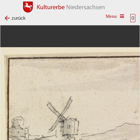
Toggle na
zurück
0