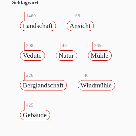
Schlagwort
1460
168
Landschaft
Ansicht
208
49
365
Vedute
Natur
Mühle
226
40
Berglandschaft
Windmühle
425
Gebäude