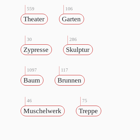
559
106
Theater
Garten
30
286
Zypresse
Skulptur
1097
117
Baum
Brunnen
46
75
Muschelwerk
Treppe