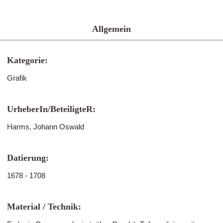
Allgemein
Kategorie:
Grafik
UrheberIn/BeteiligteR:
Harms, Johann Oswald
Datierung:
1678 - 1708
Material / Technik: