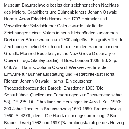
Museum Braunschweig besitzt den zeichnerischen Nachlass
des Malers, Graphikers und Bühnenbildners Johann Oswald
Harms. Anton Friedrich Harms, der 1737 Hofmaler und
Verwalter der Salzdahlumer Galerie wurde, stellte die
Zeichnungen seines Vaters in neun Klebebänden zusammen.
Drei dieser Bände wurden um 1930 aufgelöst. Ein großer Teil der
Zeichnungen befindet sich noch heute in den Sammelbänden. |
Grundl.: Manfred Boetzkes, in: the New Grove Dictionary of
Opera (Hrsg.: Stanley Sadie), 4 Bde., London 1998, Bd. 2, p.
648, Art.: Harms, Johann Oswald; Werkverzeichnis der
Entwürfe für Bühnenausstattung und Festarchitektur: Horst
Richter: Johann Oswald Harms. Ein deutscher
Theaterdekorateur des Barock, Emsdetten 1963 (Die
Schaubühne. Quellen und Forschungen zur Theatergeschichte;
58), DE 275. Lit.: Christian von Heusinger, in: Ausst. Kat. 1990:
300 Jahre Theater in Braunschweig 1690-1990, Braunschweig
1990, S. 437ff.; ders.: Die Handzeichnungssammlung, 2 Bde.,
Braunschweig 1992 und 1997 (Sammlungskataloge des Herzog