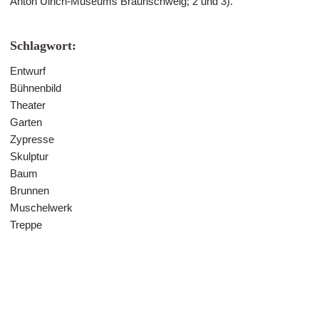
Anton Ulrich-Museums Braunschweig; 2 und 3).
Schlagwort:
Entwurf
Bühnenbild
Theater
Garten
Zypresse
Skulptur
Baum
Brunnen
Muschelwerk
Treppe