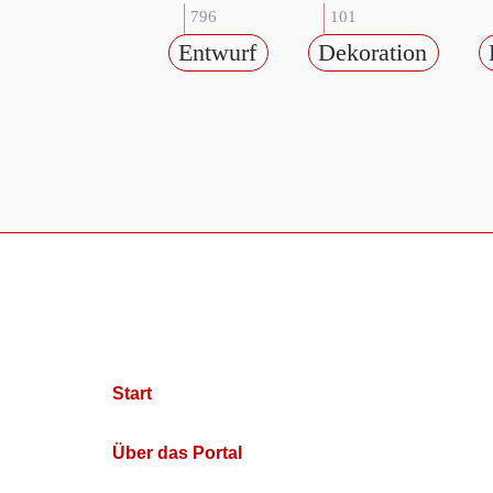
796
101
Entwurf
Dekoration
Start
Über das Portal