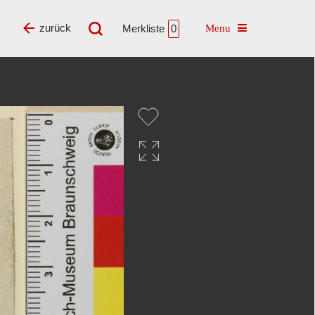
Toggle navigatio
zurück
Merkliste
0