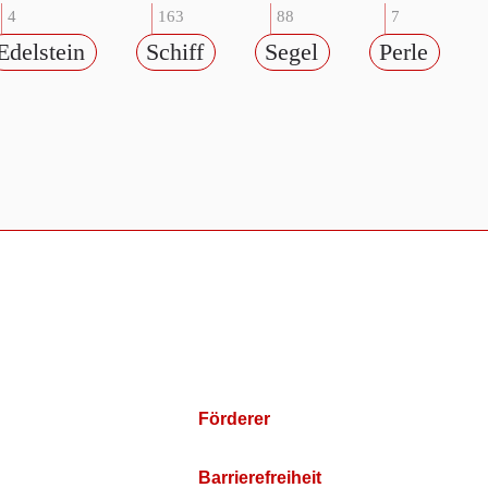
4
163
88
7
Edelstein
Schiff
Segel
Perle
Förderer
Barrierefreiheit