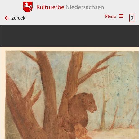
Toggle na
zurück
0