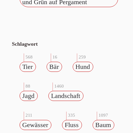
und Grün auf Pergament
Schlagwort
568
16
259
Tier
Bär
Hund
88
1460
Jagd
Landschaft
211
335
1097
Gewässer
Fluss
Baum