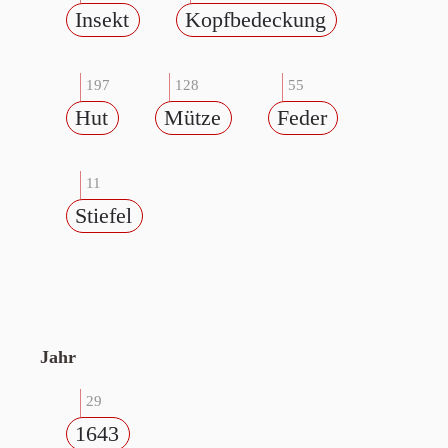
Insekt
Kopfbedeckung
197
128
55
Hut
Mütze
Feder
11
Stiefel
Jahr
29
1643