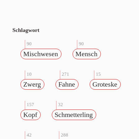
Schlagwort
90
90
Mischwesen
Mensch
10
271
15
Zwerg
Fahne
Groteske
157
32
Kopf
Schmetterling
42
288