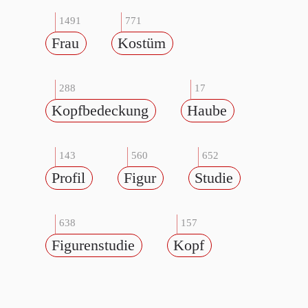
1491
771
Frau
Kostüm
288
17
Kopfbedeckung
Haube
143
560
652
Profil
Figur
Studie
638
157
Figurenstudie
Kopf