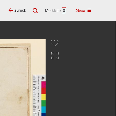
Toggle navigatio
zurück
Merkliste
0