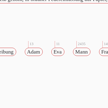
13
11
2435
14
eibung
Adam
Eva
Mann
Fr