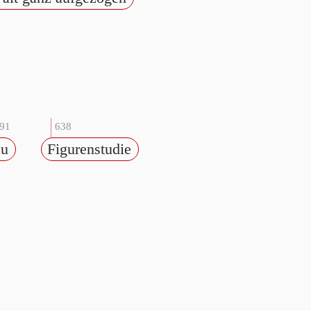
91
638
au
Figurenstudie