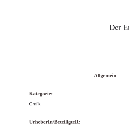
Der E
Allgemein
Kategorie:
Grafik
UrheberIn/BeteiligteR: