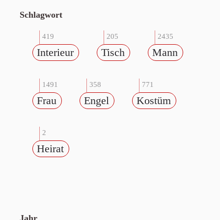
Schlagwort
419
205
2435
Interieur
Tisch
Mann
1491
358
771
Frau
Engel
Kostüm
2
Heirat
Jahr