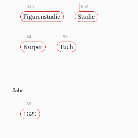
638
652
Figurenstudie
Studie
64
55
Körper
Tuch
Jahr
59
1629