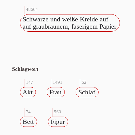
48664
Schwarze und weiße Kreide auf
auf graubraunem, faserigem Papier
Schlagwort
147
1491
62
Akt
Frau
Schlaf
74
560
Bett
Figur