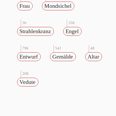
Frau
Mondsichel
30
358
Strahlenkranz
Engel
796
541
48
Entwurf
Gemälde
Altar
208
Vedute