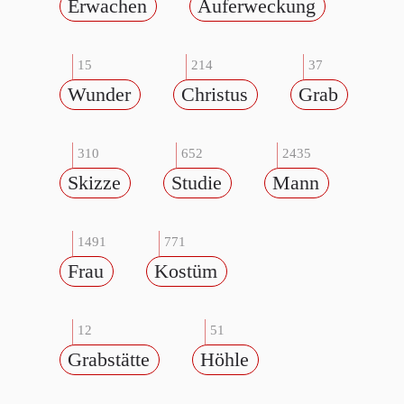
Erwachen
Auferweckung
15
214
37
Wunder
Christus
Grab
310
652
2435
Skizze
Studie
Mann
1491
771
Frau
Kostüm
12
51
Grabstätte
Höhle