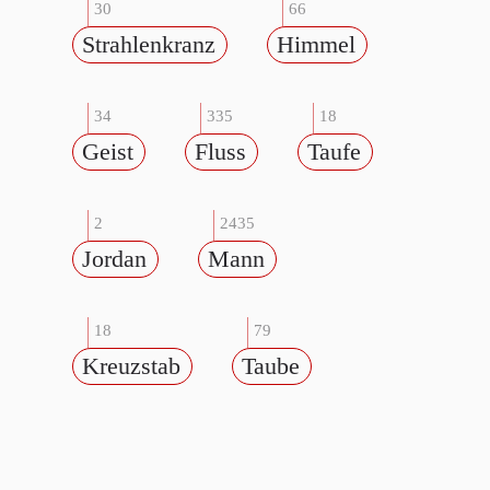
30
66
Strahlenkranz
Himmel
34
335
18
Geist
Fluss
Taufe
2
2435
Jordan
Mann
18
79
Kreuzstab
Taube