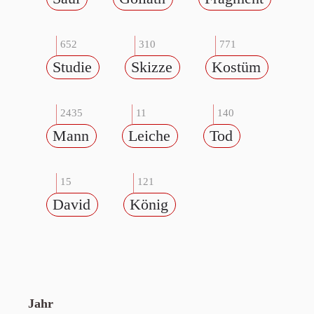
652
310
771
Studie
Skizze
Kostüm
2435
11
140
Mann
Leiche
Tod
15
121
David
König
Jahr