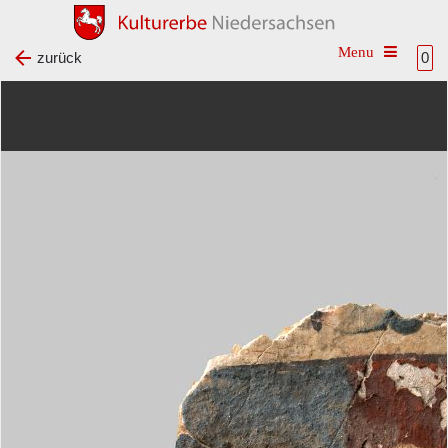
Toggle na
zurück
0