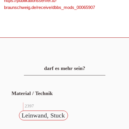
https://publikationsserver.tu-
braunschweig.de/receive/dbbs_mods_00065907
darf es mehr sein?
Material / Technik
2397
Leinwand, Stuck