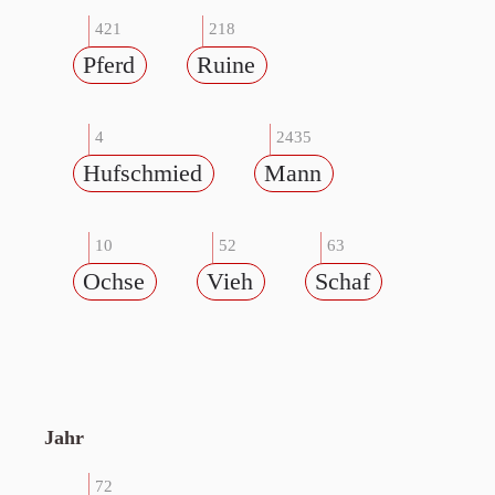
421
218
Pferd
Ruine
4
2435
Hufschmied
Mann
10
52
63
Ochse
Vieh
Schaf
Jahr
72