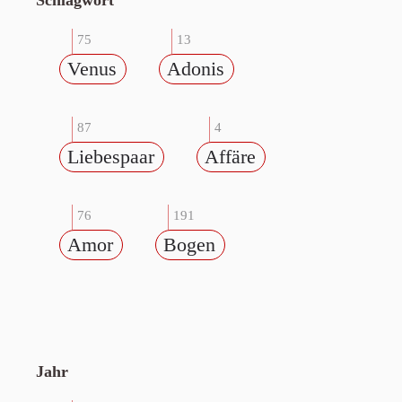
Schlagwort
75
13
Venus
Adonis
87
4
Liebespaar
Affäre
76
191
Amor
Bogen
Jahr