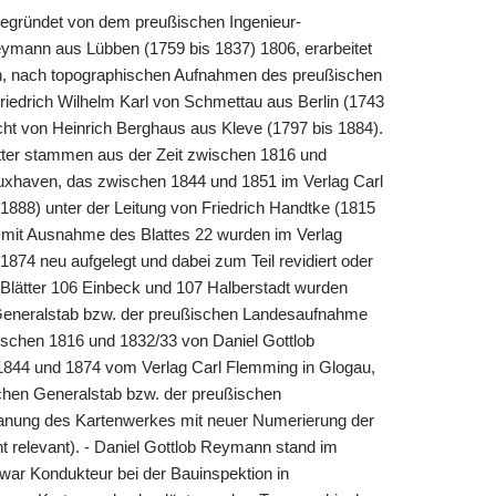
Begründet von dem preußischen Ingenieur-
ymann aus Lübben (1759 bis 1837) 1806, erarbeitet
n, nach topographischen Aufnahmen des preußischen
riedrich Wilhelm Karl von Schmettau aus Berlin (1743
icht von Heinrich Berghaus aus Kleve (1797 bis 1884).
tter stammen aus der Zeit zwischen 1816 und
uxhaven, das zwischen 1844 und 1851 im Verlag Carl
1888) unter der Leitung von Friedrich Handtke (1815
er mit Ausnahme des Blattes 22 wurden im Verlag
74 neu aufgelegt und dabei zum Teil revidiert oder
Blätter 106 Einbeck und 107 Halberstadt wurden
eneralstab bzw. der preußischen Landesaufnahme
zwischen 1816 und 1832/33 von Daniel Gottlob
1844 und 1874 vom Verlag Carl Flemming in Glogau,
hen Generalstab bzw. der preußischen
nung des Kartenwerkes mit neuer Numerierung der
ht relevant). - Daniel Gottlob Reymann stand im
war Kondukteur bei der Bauinspektion in