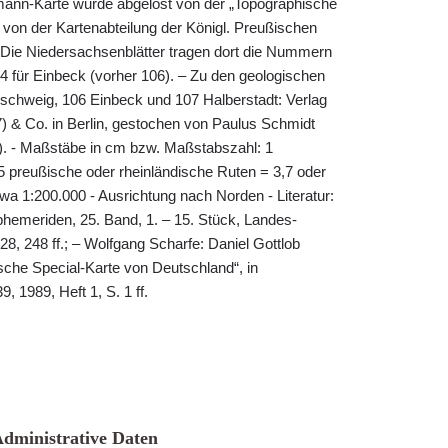
ymann-Karte wurde abgelöst von der „Topographische
 von der Kartenabteilung der Königl. Preußischen
Die Niedersachsenblätter tragen dort die Nummern
304 für Einbeck (vorher 106). – Zu den geologischen
nschweig, 106 Einbeck und 107 Halberstadt: Verlag
 & Co. in Berlin, gestochen von Paulus Schmidt
9). - Maßstäbe in cm bzw. Maßstabszahl: 1
 preußische oder rheinländische Ruten = 3,7 oder
wa 1:200.000 - Ausrichtung nach Norden - Literatur:
phemeriden, 25. Band, 1. – 15. Stück, Landes-
8, 248 ff.; – Wolfgang Scharfe: Daniel Gottlob
che Special-Karte von Deutschland“, in
, 1989, Heft 1, S. 1 ff.
dministrative Daten