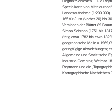
Liegnitz/Schlesien. – Die Re
Specialkarte von Mitteleuropa“
Landesaufnahme (1:200.000). 
165 für Juist (vorher 20) bis 
Versionen der Blätter 89 Brau
Simon Schropp (1751 bis 1817)
(tätig etwa 1782 bis etwa 182
geographische Meile = 1969,05
geringfügige Abweichungen; et
Allgemeine und Statistische E
Industrie-Comptoir, Weimar 182
Reymann und die „Topographis
Kartographische Nachrichten 39
A