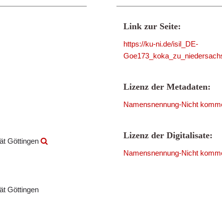
Link zur Seite:
https://ku-ni.de/isil_DE-
Goe173_koka_zu_niedersachs
Lizenz der Metadaten:
Namensnennung-Nicht kommerzi
Lizenz der Digitalisate:
tät Göttingen
Namensnennung-Nicht kommerzi
tät Göttingen