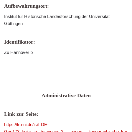
Aufbewahrungsort:
Institut für Historische Landesforschung der Universität
Göttingen
Identifikator:
Zu Hannover b
Administrative Daten
Link zur Seite:
https://ku-ni.de/isil_DE-
Goe173_koka_zu_hannover_2___papen___topographische_kar