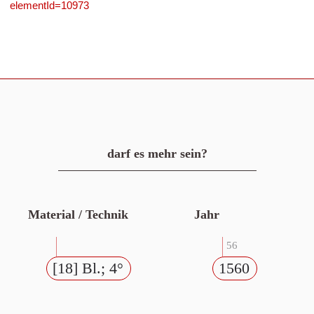
elementId=10973
darf es mehr sein?
Material / Technik
Jahr
56
[18] Bl.; 4°
1560