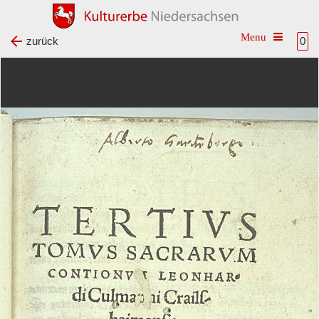
Toggle na
zurück
0