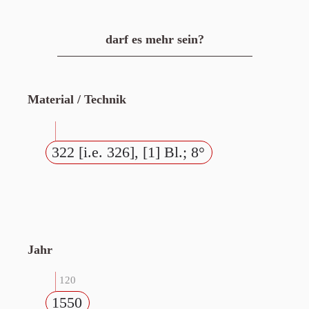
darf es mehr sein?
Material / Technik
322 [i.e. 326], [1] Bl.; 8°
Jahr
120
1550