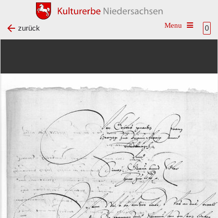
Toggle na
zurück
0