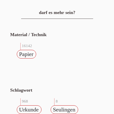
darf es mehr sein?
Material / Technik
16142
Papier
Schlagwort
968
8
Urkunde
Seulingen