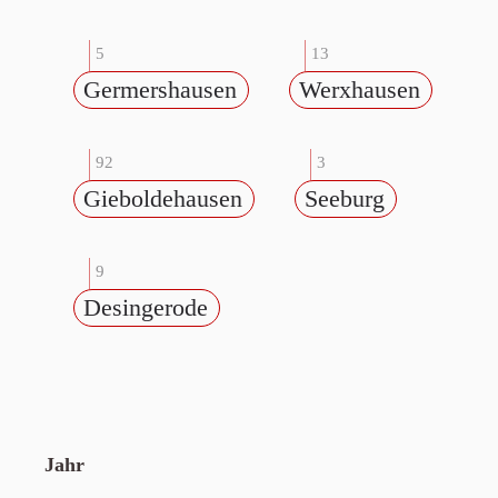
5
13
Germershausen
Werxhausen
92
3
Gieboldehausen
Seeburg
9
Desingerode
Jahr