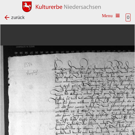
Toggle na
zurück
0