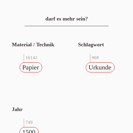
darf es mehr sein?
Material / Technik
Schlagwort
16142
968
Papier
Urkunde
Jahr
749
1500