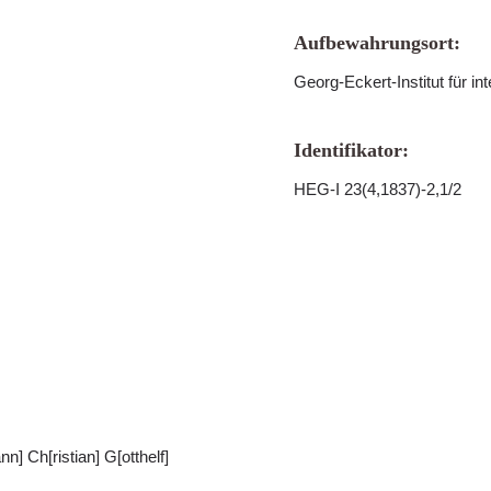
Aufbewahrungsort:
Georg-Eckert-Institut für i
Identifikator:
HEG-I 23(4,1837)-2,1/2
] Ch[ristian] G[otthelf]