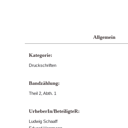
Allgemein
Kategorie:
Druckschriften
Bandzählung:
Theil 2, Abth. 1
UrheberIn/BeteiligteR:
Ludwig Schaaff