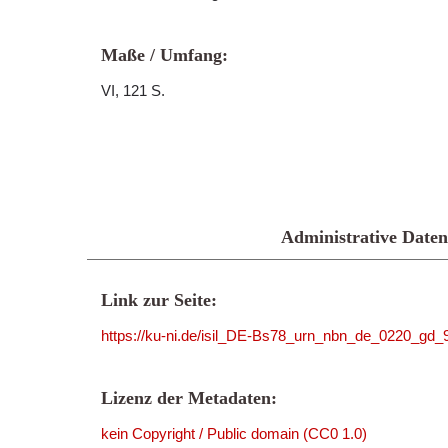
Maße / Umfang:
VI, 121 S.
Administrative Daten
Link zur Seite:
https://ku-ni.de/isil_DE-Bs78_urn_nbn_de_0220_gd
Lizenz der Metadaten:
kein Copyright / Public domain (CC0 1.0)