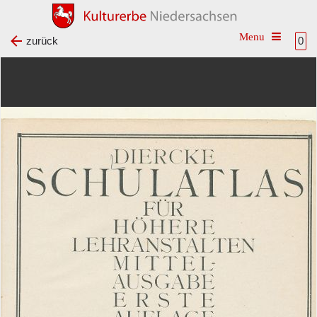
Toggle na
zurück
0