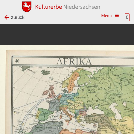
Toggle na
zurück
0