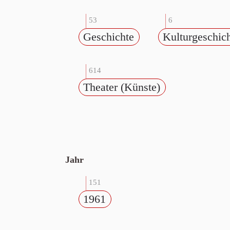
53
6
Geschichte
Kulturgeschic
614
Theater (Künste)
Jahr
151
1961