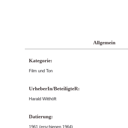
Allgemein
Kategorie:
Film und Ton
UrheberIn/BeteiligteR:
Harald Witthöft
Datierung:
1961 (erschienen 1964)