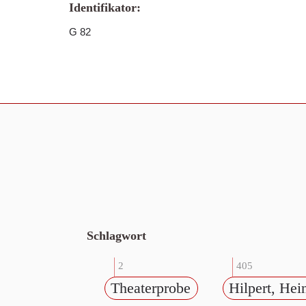
Identifikator:
G 82
Schlagwort
2
405
Theaterprobe
Hilpert, Hei