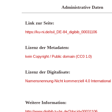
Administrative Daten
Link zur Seite:
https://ku-ni.de/isil_DE-84_digibib_00031106
Lizenz der Metadaten:
kein Copyright / Public domain (CC0 1.0)
Lizenz der Digitalisate:
Namensnennung-Nicht kommerziell 4.0 International
Weitere Information:
http://www.digibib.tu-bs.de/?docid=00031106