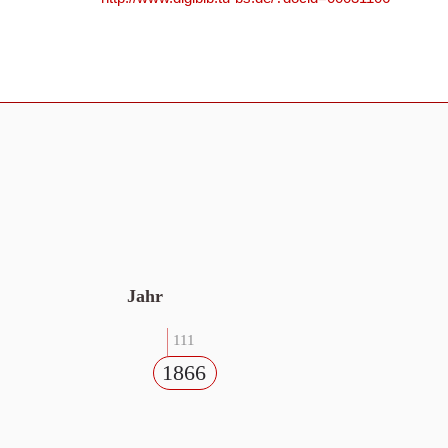
Jahr
111
1866