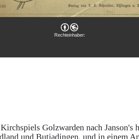
Rechteinhaber:
Kirchspiels Golzwarden nach Janson's h
tadland und Butjadingen, und in einem A